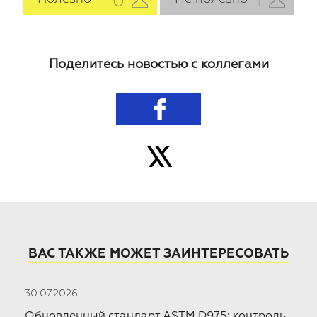
0
1
Поделитесь новостью с коллегами
ВАС ТАКЖЕ МОЖЕТ ЗАИНТЕРЕСОВАТЬ
30.07.2026
10
ой
Обновленный стандарт ASTM D975: контроль
Х