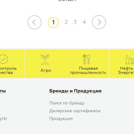
2
3
4
1
онтроль
Пищевая
Нефть 
Агро
чества
промышленность
Энерге
йты
Бренды и Продукция
Поиск по бренду
Дилерские сертификаты
.hlr
Продукция