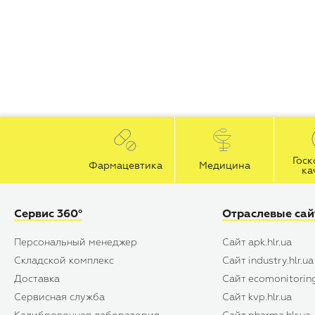
Госк
Фармацевтика
Медицина
ка
Сервис 360°
Отраслевые са
Персональный менеджер
Сайт apk.hlr.ua
Складской комплекс
Сайт industry.hlr.ua
Доставка
Сайт ecomonitoring
Сервисная служба
Сайт kvp.hlr.ua