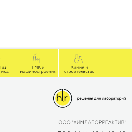
Газ
ГМК и
Химия и
тика
машиностроение
строительство
ООО "ХИМЛАБОРРЕАКТИВ"