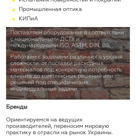
Промышленная оптика
КИПиА
Поставляем оборудование в соответствии
с национальными ДСТУ и
международными ISO, ASTM, DIN, BS.
Работаем с задачами различного уровня
сложности: от поставки расходных
материалов под конкретную потребность
клиента до комплексных решений или
решений под специфические
индивидуальные задачи.
Бренды
Ориентируемся на ведущих
производителей, переносим мировую
практику в отрасли на рынок Украины.