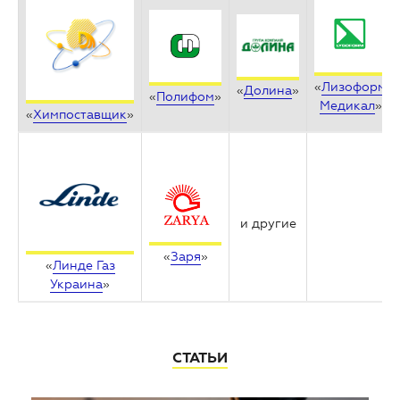
«
Лизоформ
«
Долина
»
«
Полифом
»
Медикал
»
«
Химпоставщик
»
и другие
«
Заря
»
«
Линде Газ
Украина
»
СТАТЬИ