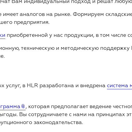
печат Вам индивидуальный подход и решат любу
не имеет аналогов на рынке. Формируем складски
шего предприятия.
ки
приобретенной у нас продукции, в том числе 
онную, техническую и методическую поддержку 
е.
х услуг, в HLR разработана и внедрена
система 
ограмма
, которая предполагает ведение честно
выгоды. Вы сотрудничаете с нами на принципах э
упционного законодательства.