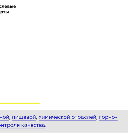
ной
,
пищевой
,
химической отраслей
,
горно-
онтроля качества
.