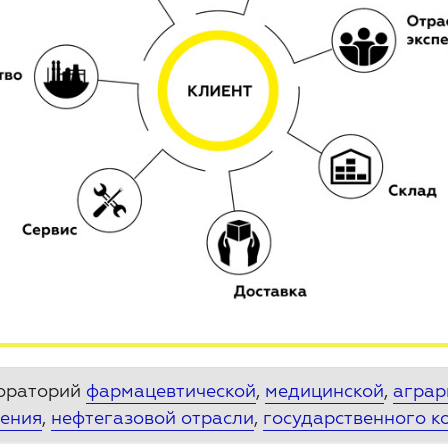
бораторий
фармацевтической
,
медицинской
,
аграр
оения
,
нефтегазовой отрасли
,
государственного к