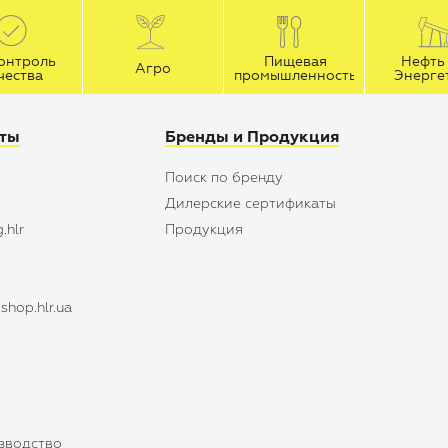
онтроль
Пищевая
Нефть 
Агро
чества
промышленность
Энерге
йты
Бренды и Продукция
Поиск по бренду
Дилерские сертификаты
.hlr
Продукция
hop.hlr.ua
зводство