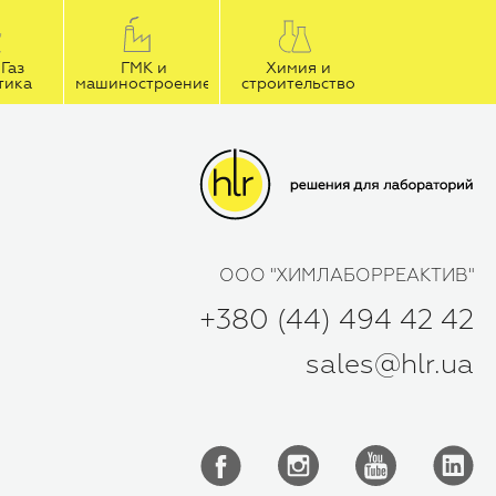
Газ
ГМК и
Химия и
тика
машиностроение
строительство
ООО "ХИМЛАБОРРЕАКТИВ"
+380 (44) 494 42 42
sales@hlr.ua