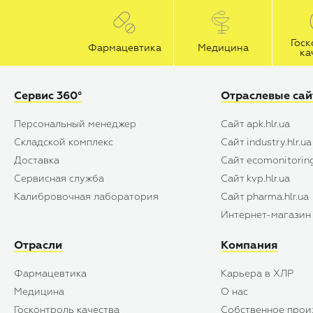
Госк
Фармацевтика
Медицина
ка
Сервис 360°
Отраслевые са
Персональный менеджер
Сайт apk.hlr.ua
Складской комплекс
Сайт industry.hlr.ua
Доставка
Сайт ecomonitoring
Сервисная служба
Сайт kvp.hlr.ua
Калибровочная лаборатория
Сайт pharma.hlr.ua
Интернет-магазин s
Отрасли
Компания
Фармацевтика
Карьера в ХЛР
Медицина
О нас
Госконтроль качества
Собственное прои