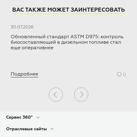
ВАС ТАКЖЕ МОЖЕТ ЗАИНТЕРЕСОВАТЬ
30.07.2026
10
ой
Обновленный стандарт ASTM D975: контроль
Х
биосоставляющей в дизельном топливе стал
W
еще оперативнее
о
Подробнее
П
0
0
Сервис 360°
Отраслевые сайты