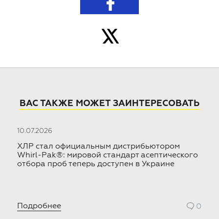
ВАС ТАКЖЕ МОЖЕТ ЗАИНТЕРЕСОВАТЬ
10.07.2026
09
ХЛР стал официальным дистрибьютором
Х
.,
Whirl-Pak®: мировой стандарт асептического
L
отбора проб теперь доступен в Украине
р
Н
в
Подробнее
0