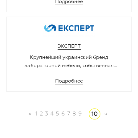
Подробнее
специальная ученическая мебель для
кабинетов физики, химии и биологии.
ЭКСПЕРТ
Крупнейший украинский бренд
лабораторной мебели, собственная
торговая марка компании
Подробнее
«ХИМЛАБОРРЕАКТИВ».
«
1
2
3
4
5
6
7
8
9
»
10