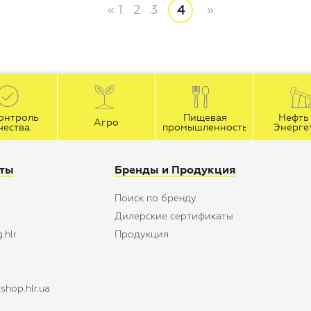
«
1
2
3
»
4
онтроль
Пищевая
Нефть 
Агро
чества
промышленность
Энерге
йты
Бренды и Продукция
Поиск по бренду
Дилерские сертификаты
.hlr
Продукция
hop.hlr.ua