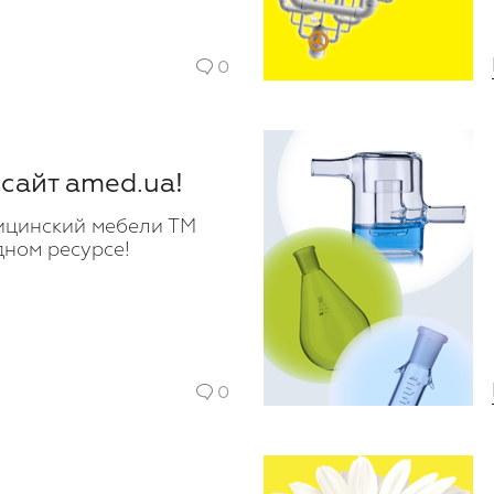
0
сайт amed.ua!
ицинский мебели ТМ
дном ресурсе!
0