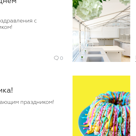
Днем
оздравления с
ком!
0
ика!
пающим праздником!