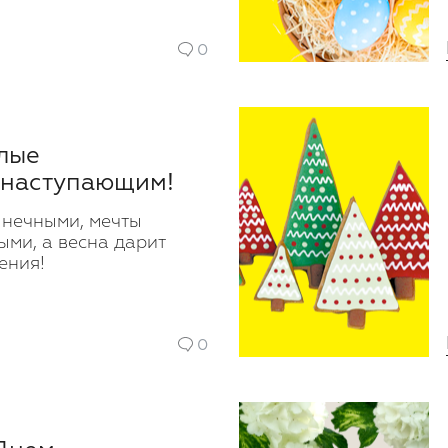
0
лые
 наступающим!
лнечными, мечты
ми, а весна дарит
ения!
0