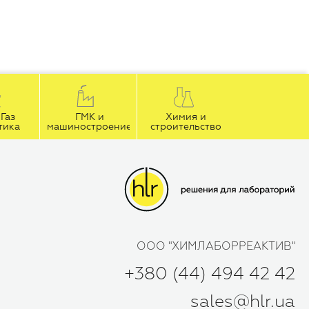
Газ
ГМК и
Химия и
тика
машиностроение
строительство
ООО "ХИМЛАБОРРЕАКТИВ"
+380 (44) 494 42 42
sales@hlr.ua