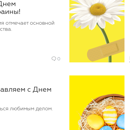
Днем
раины!
я отмечает основной
ства.
0
авляем с Днем
ться любимым делом.