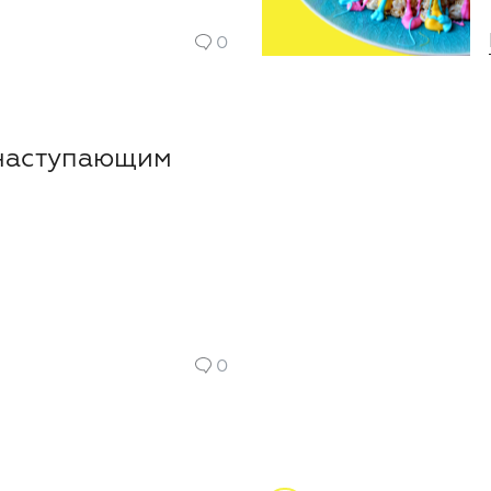
0
 наступающим
0