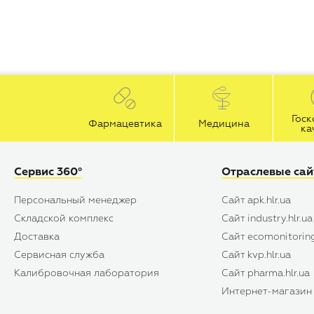
Госк
Фармацевтика
Медицина
ка
Сервис 360°
Отраслевые са
Персональный менеджер
Сайт apk.hlr.ua
Складской комплекс
Сайт industry.hlr.ua
Доставка
Сайт ecomonitoring
Сервисная служба
Сайт kvp.hlr.ua
Калибровочная лаборатория
Сайт pharma.hlr.ua
Интернет-магазин s