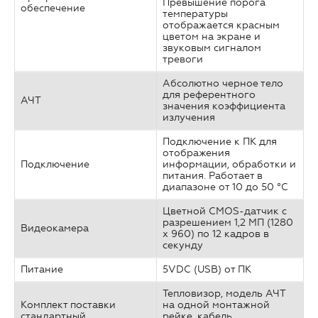
Превышение порога
обеспечение
температуры
отображается красным
цветом на экране и
звуковым сигналом
тревоги
Абсолютно черное тело
для референтного
АЧТ
значения коэффициента
излучения
Подключение к ПК для
отображения
Подключение
информации, обработки и
питания. Работает в
диапазоне от 10 до 50 °C
Цветной CMOS-датчик с
разрешением 1,2 МП (1280
Видеокамера
x 960) по 12 кадров в
секунду
Питание
5VDC (USB) от ПК
Тепловизор, модель АЧТ
Комплект поставки
на одной монтажной
стандартный
рейке, кабель