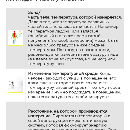
Зона/
часть
тела,
температура
которой
измеряется.
Дело в том, что температура различных
частей тела человека отличается. Например,
температура ладони или запястья
(ошибочный и в то же время самый
популярный способ измерения) может быть
на несколько градусов ниже средней
температуры. Поэтому, по возможности,
рекомендуется измерять температуру лица
(в идеале зона вокруг глаз, но не нос) или
температуру шеи.
Изменение
температурной
среды.
Когда
человек заходит с улицы в помещение, его
кожа еще некоторое время сохраняет
температуру внешней среды. Поэтому перед
измерением нужно подождать в помещении,
пока температура тела стабилизируется.
Расстояние, на котором
производится
измерение.
Пирометры (тепловизоры) в
своей конструкции имеют оптическую
систему, которая фокусирует энергию
теплового излучения тела на сенсоре. Она