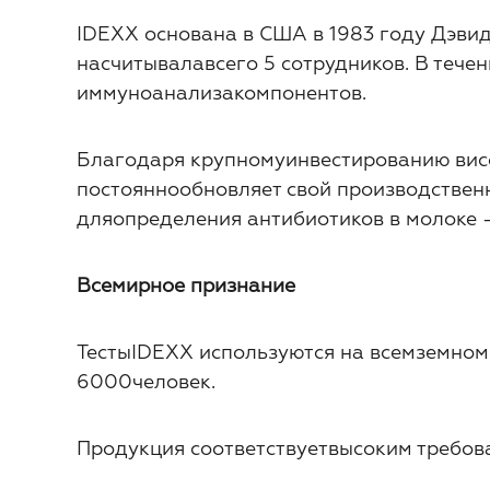
IDEXX основана в США в 1983 году Дэви
насчитывалавсего 5 сотрудников. В теч
иммуноанализакомпонентов.
Благодаря
крупному
инвести
рованию
в
ис
постояннообновляет свой производствен
дляопределения антибиотиков в молоке –
Всемирное признание
ТестыIDEXX используются
на
всемземном
6000человек.
Продукция
соответствует
высоким требов