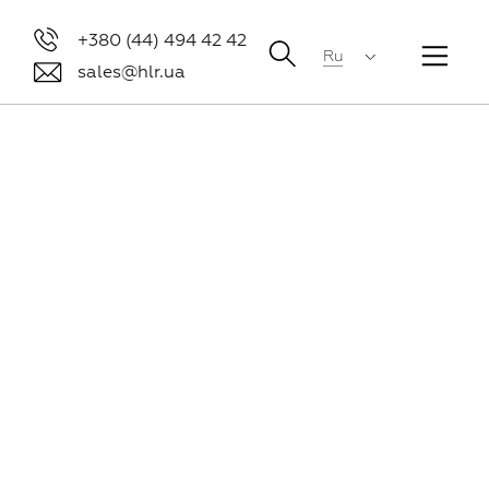
+380 (44) 494 42 42
Ru
sales@hlr.ua