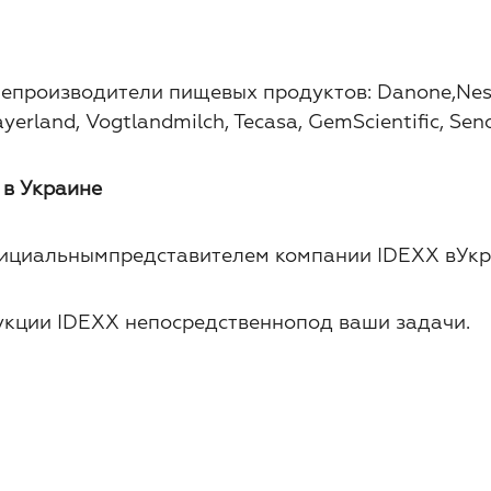
оизводители пищевых продуктов: Danone,Nestle, 
Bayerland, Vogtlandmilch, Tecasa, GemScientific, Se
в Украине
иальнымпредставителем компании IDEXX вУкр
укции IDEXX непосредственнопод ваши задачи.