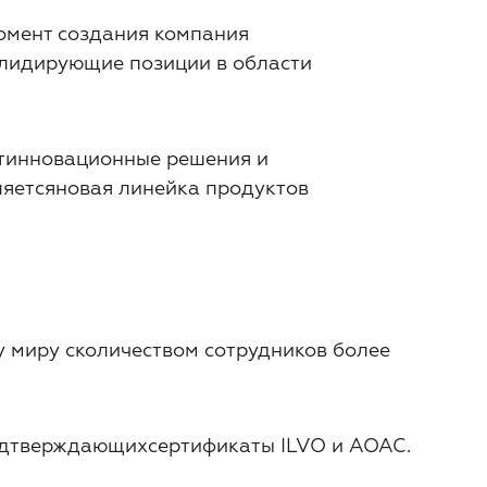
омент создания компания
алидирующие позиции в области
итинновационные решения и
ляется
новая линейка продуктов
у миру сколичеством сотрудников более
подтверждающихсертификаты ILVO и AOAC.