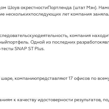
дом Шоу
в окрестности
Портленда (штат Мэн).
На
м
ение несколькихпоследующих лет компания занял
следовательскую
деятельность, компания наход
ныйпортфель. Одной из последних разработок
яв
тесты SNAP ST Plus.
 шар
е
, компаниюпредставляют 17 офисов по всем
аниям к качеству идостоверности результатов, 