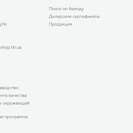
Поиск по бренду
Дилерские сертификаты
.hlr
Продукция
hop.hlr.ua
зводство
нта качества
ы окружающей
ая программа