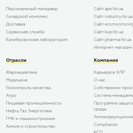
Персональный менеджер
Сайт apk.hlr.ua
Складской комплекс
Сайт industry.hlr.ua
Доставка
Сайт ecomonitoring
Сервисная служба
Сайт kvp.hlr.ua
Калибровочная лаборатория
Сайт pharma.hlr.ua
Интернет-магазин s
Отрасли
Компания
Фармацевтика
Карьера в ХЛР
Медицина
О нас
Госконтроль качества
Собственное прои
Агро
Система менеджме
Пищевая промышленность
Программа защит
среды
Нефть Газ Энергетика
Антикоррупционн
ГМК и машиностроение
Compliance
Химия и строительство
КСО