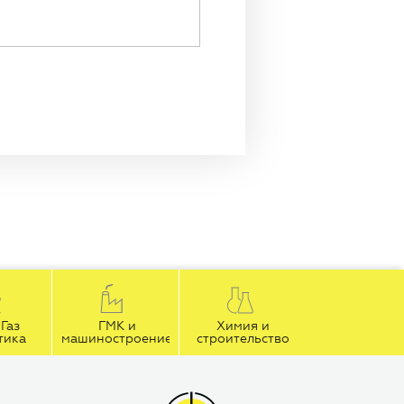
Газ
ГМК и
Химия и
тика
машиностроение
строительство