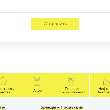
Отправить
онтроль
Пищевая
Нефть 
Агро
чества
промышленность
Энерге
йты
Бренды и Продукция