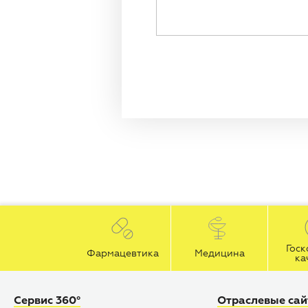
Госк
Фармацевтика
Медицина
ка
Сервис 360°
Отраслевые са