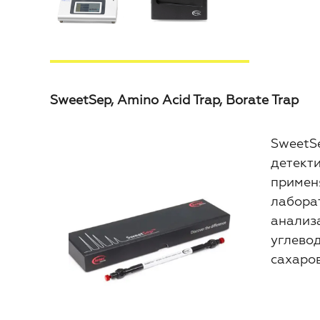
SweetSep, Amino Acid Trap, Borate Trap
SweetSe
детект
примен
лаборат
анализ
углевод
сахаров