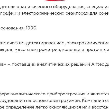
водитель аналитического оборудования, специал
графии и электрохимических реакторах для соче
основания: 1990.
имическим детектированием, электрохимические
ы для масс-спектрометрии, колонки и проточные
ив» – поставщик аналитических решений Antec д
в сфере аналитического приборостроения и являет
удования на основе электрохимии. Компания сос
ное определение легко окисляющихся или восста