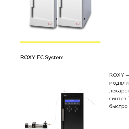
ROXY EC System
ROXY –
модели
лекарс
синтез.
быстро