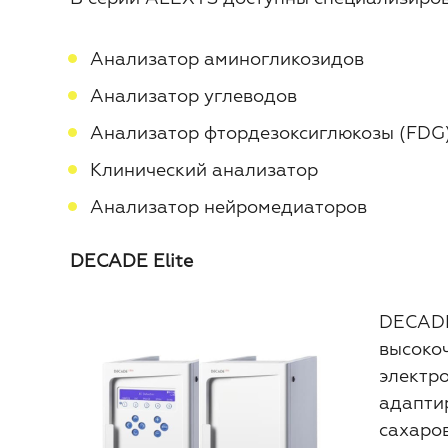
Анализатор аминогликозидов
Анализатор углеводов
Анализатор фтордезоксиглюкозы (FDG
Клинический анализатор
Анализатор нейромедиаторов
DECADE Elite
DECADE
высоко
электро
адапти
сахаров