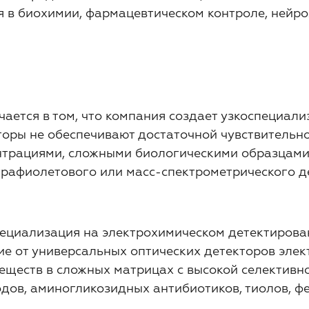
я в биохимии, фармацевтическом контроле, нейро
ается в том, что компания создает узкоспециал
торы не обеспечивают достаточной чувствительно
нтрациями, сложными биологическими образцами 
рафиолетового или масс-спектрометрического д
пециализация на электрохимическом детектирова
чие от универсальных оптических детекторов эле
еществ в сложных матрицах с высокой селективн
дов, аминогликозидных антибиотиков, тиолов, фе