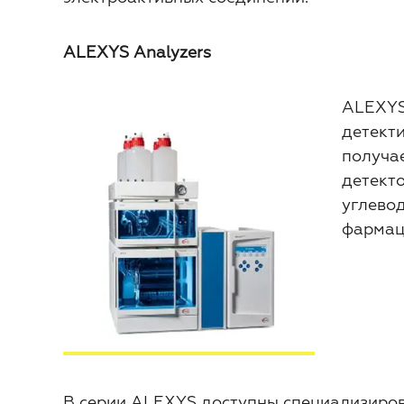
ALEXYS Analyzers
ALEXYS
детект
получае
детект
углевод
фармац
В серии ALEXYS доступны специализиро