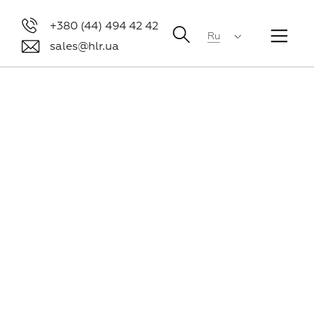
+380 (44) 494 42 42
Ru
sales@hlr.ua