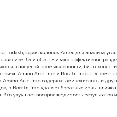
p –ndash; серия колонок Antec для анализа угл
ированием. Они обеспечивают эффективное разде
яются в пищевой промышленности, биотехнология
ориях. Amino Acid Trap и Borate Trap – вспомог
а Amino Acid Trap содержит аминокислоты и дру
ов, а Borate Trap удаляет боратные ионы, влия
. Это улучшает воспроизводимость результатов 