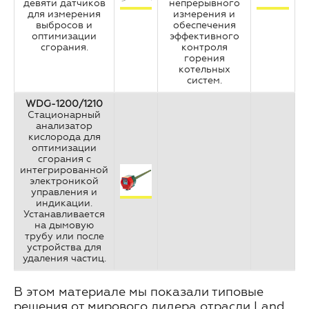
девяти датчиков
непрерывного
для измерения
измерения и
выбросов и
обеспечения
оптимизации
эффективного
сгорания.
контроля
горения
котельных
систем.
WDG-1200/1210
Стационарный
анализатор
кислорода для
оптимизации
сгорания с
интегрированной
электроникой
управления и
индикации.
Устанавливается
на дымовую
трубу или после
устройства для
удаления частиц.
В этом материале мы показали типовые
решения от мирового лидера отрасли Land