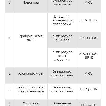
Температура
3
Подогрев
ARC
материала
Внешняя
температура
LSP-HD 62
футеровки
Вращающаяся
Температура
4
SPOT R100
печь
клинкера
Температура
SPOT R100
зоны
NIR-B
сгорания
Выявление
5
Хранение угля
ARC
горячих точек
Транспортировка
Выявление
6
HotSpotIR
угля (конвейер)
горячих точек
Угольная
Выявление
7
Millwatch