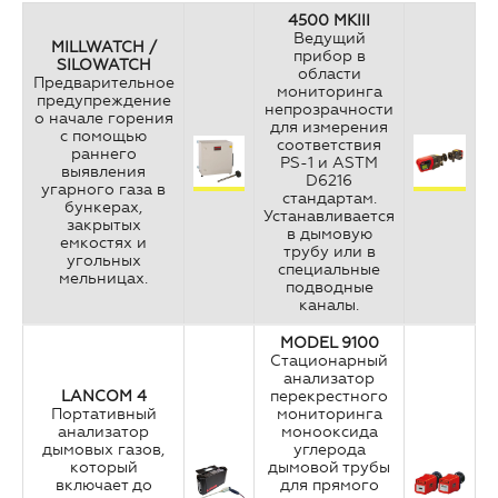
4500 MKIII
Ведущий
MILLWATCH /
прибор в
SILOWATCH
области
Предварительное
мониторинга
предупреждение
непрозрачности
о начале горения
для измерения
с помощью
соответствия
раннего
PS-1 и ASTM
выявления
D6216
угарного газа в
стандартам.
бункерах,
Устанавливается
закрытых
в дымовую
емкостях и
трубу или в
угольных
специальные
мельницах.
подводные
каналы.
MODEL 9100
Стационарный
анализатор
LANCOM 4
перекрестного
Портативный
мониторинга
анализатор
монооксида
дымовых газов,
углерода
который
дымовой трубы
включает до
для прямого