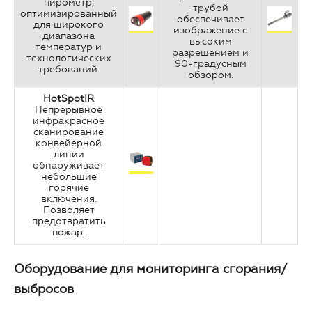
пирометр,
трубой
оптимизированный
обеспечивает
для широкого
изображение с
диапазона
высоким
температур и
разрешением и
технологических
90-градусным
требований.
обзором.
HotSpotIR
Непрерывное
инфракрасное
сканирование
конвейерной
линии
обнаруживает
небольшие
горячие
включения.
Позволяет
предотвратить
пожар.
Оборудование для мониторинга сгорания/
выбросов