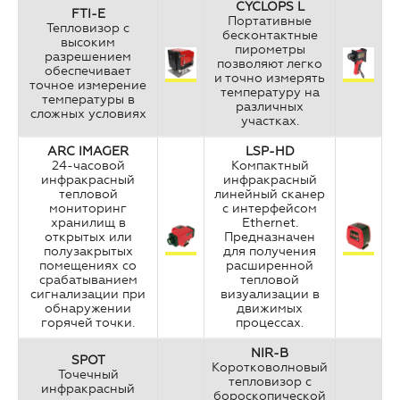
CYCLOPS L
FTI-E
Портативные
Тепловизор с
бесконтактные
высоким
пирометры
разрешением
позволяют легко
обеспечивает
и точно измерять
точное измерение
температуру на
температуры в
различных
сложных условиях
участках.
ARC IMAGER
LSP-HD
24-часовой
Компактный
инфракрасный
инфракрасный
тепловой
линейный сканер
мониторинг
с интерфейсом
хранилищ в
Ethernet.
открытых или
Предназначен
полузакрытых
для получения
помещениях со
расширенной
срабатыванием
тепловой
сигнализации при
визуализации в
обнаружении
движимых
горячей точки.
процессах.
NIR-B
SPOT
Коротковолновый
Точечный
тепловизор с
инфракрасный
бороскопической