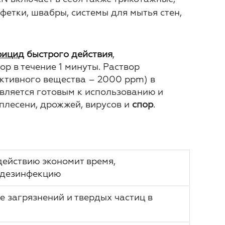
етки, швабры, системы для мытья стен,
рицид
быстрого действия
,
р в течение 1 минуты. Раствор
активного вещества – 2000 ppm) в
авляется готовым к использованию и
 плесени, дрожжей, вирусов и
спор
.
ействию экономит время,
одезинфекцию
е загрязнений и твердых частиц в