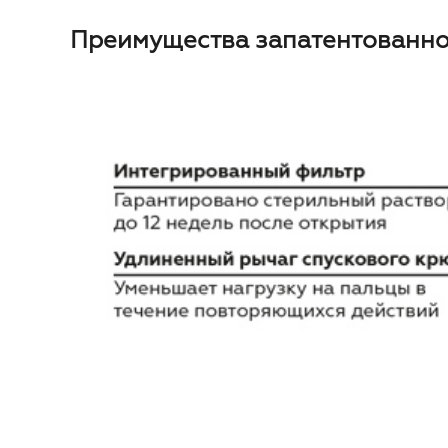
Преимущества запатентованной