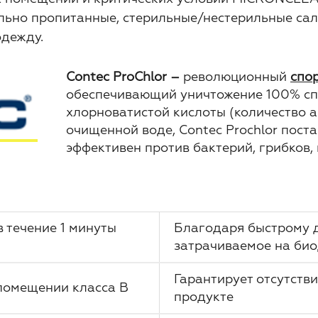
льно пропитанные, стерильные/нестерильные салф
дежду.
Contec ProChlor –
революционный
спо
обеспечивающий уничтожение 100% спо
хлорноватистой кислоты (количество 
очищенной воде, Contec Prochlor пост
эффективен против бактерий, грибков,
 течение 1 минуты
Благодаря быстрому д
затрачиваемое на би
Гарантирует отсутстви
 помещении класса B
продукте