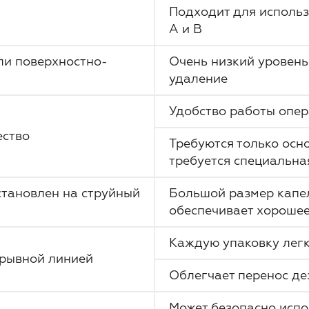
Подходит для использ
А и В
ли поверхностно-
Очень низкий уровень
удаление
Удобство работы опер
ество
Требуются только осн
требуется специальна
становлен на струйный
Большой размер капел
обеспечивает хорошее
Каждую упаковку легк
трывной линией
Облегчает перенос де
Может безопасно испо