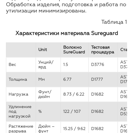
Обработка изделия, подготовка и работа по
утилизации минимизированы.
Таблица 1
Характеристики материала
Sureguard
Волокно
Тестовая
Unit
Станд
SureGuard
процедура
Унций/
ASTM
Вес
1.5
D3776
ярд
D377
ASTM
Толщина
Мм
6.77
D1777
D1777
Фунт/
ASTM
Нагрузка
8.73 / 6.22
D1682
дюйм
D1682
Удлинение
ASTM
под
%
122 / 107
D1682
D530
нагрузкой
Растяжение
Дюйм –
ASTM
15.25 / 9.62
D1682
разрыва
фунт
D1682